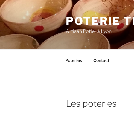
Aller
au
POTERIE 
contenu
principal
Artisan Potier à Lyon
Poteries
Contact
Les poteries